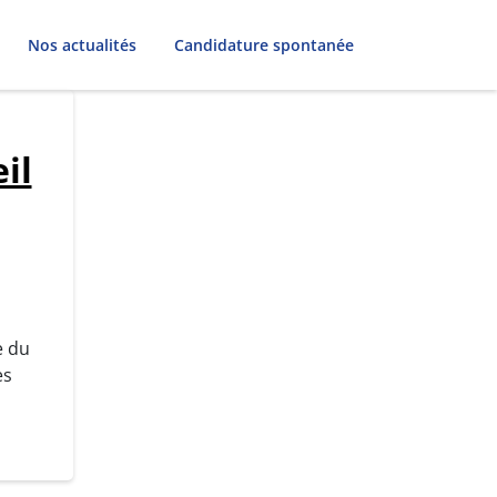
Nos actualités
Candidature spontanée
il
e du
es