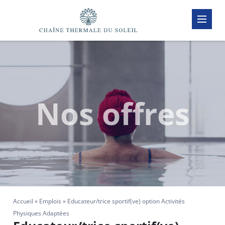
Passer
au
contenu
(Pressez
Entrée)
Nos offres
Accueil
»
Emplois
»
Educateur/trice sportif(ve) option Activités
Physiques Adaptées