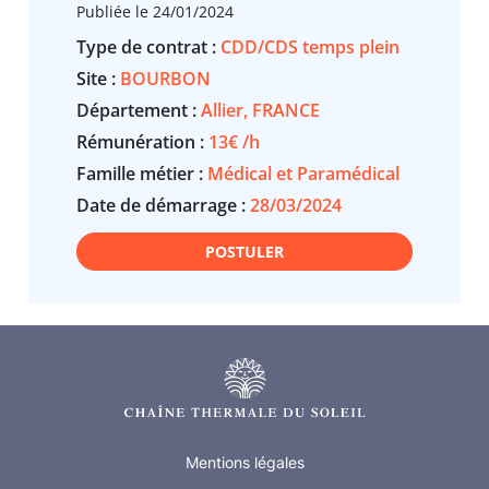
Publiée le 24/01/2024
Type de contrat :
CDD/CDS temps plein
Site :
BOURBON
Département :
Allier, FRANCE
Rémunération :
13€ /h
Famille métier :
Médical et Paramédical
Date de démarrage :
28/03/2024
POSTULER
Mentions légales