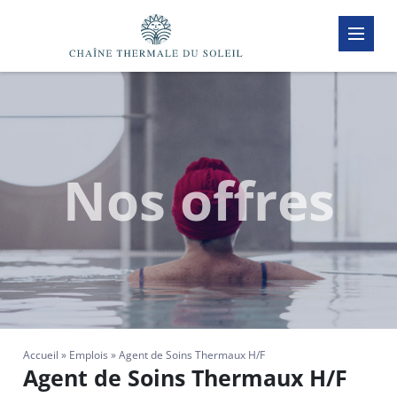
Passer
au
contenu
(Pressez
Entrée)
Nos offres
Accueil
»
Emplois
»
Agent de Soins Thermaux H/F
Agent de Soins Thermaux H/F